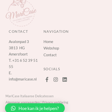
CONTACT
NAVIGATION
Avalonpad 3
Home
3813 HG
Webshop
Amersfoort
Contact
T.
+31 6 52 39 51
55
SOCIALS
E.
info@maricase.nl
MariCase Italiaanse Delicatessen
Algemene voorwaarden
|
Privacy verklaring
Hoe kan ik je helpen?