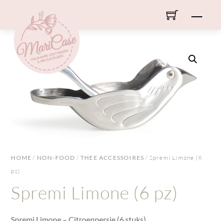
Skip
Men
to
content
HOME
/
NON-FOOD
/
THEE ACCESSOIRES
/ Spremi Limone (6
pz)
Spremi Limone (6 pz)
Spremi Limone – Citroenpersje (6 stuks)