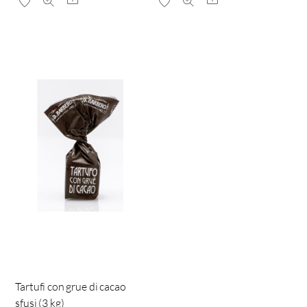
Tartufi con grue di cacao
sfusi (3 kg)