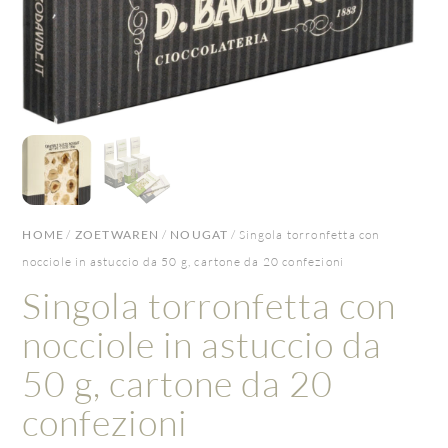
HOME
/
ZOETWAREN
/
NOUGAT
/ Singola torronfetta con
nocciole in astuccio da 50 g, cartone da 20 confezioni
Singola torronfetta con
nocciole in astuccio da
50 g, cartone da 20
confezioni