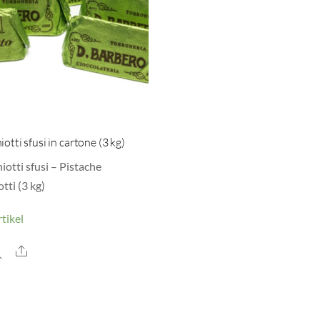
iotti sfusi in cartone (3 kg)
iotti sfusi – Pistache
tti (3 kg)
tikel
Share