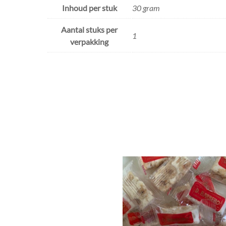
Inhoud per stuk
30 gram
Aantal stuks per
1
verpakking