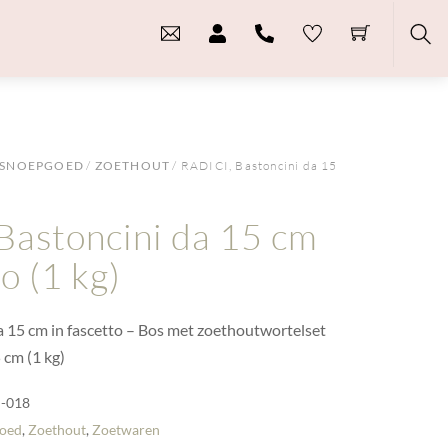
Sea
SNOEPGOED
/
ZOETHOUT
/ RADICI, Bastoncini da 15
Bastoncini da 15 cm
to (1 kg)
a 15 cm in fascetto – Bos met zoethoutwortelset
 cm (1 kg)
-018
oed
,
Zoethout
,
Zoetwaren