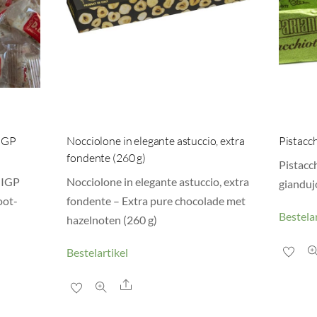
 IGP
Nocciolone in elegante astuccio, extra
Pistacch
fondente (260 g)
Pistacch
 IGP
Nocciolone in elegante astuccio, extra
giandujo
oot-
fondente – Extra pure chocolade met
Bestelar
hazelnoten (260 g)
Bestelartikel
Share