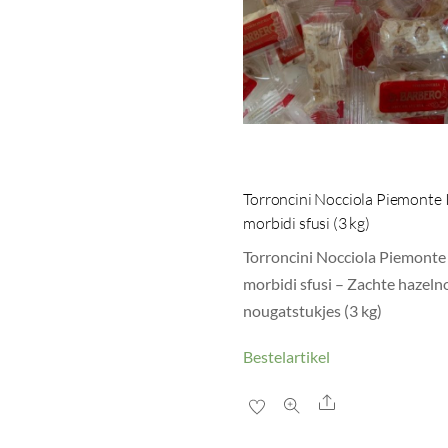
Torroncini Nocciola Piemonte
morbidi sfusi (3 kg)
Torroncini Nocciola Piemonte
morbidi sfusi – Zachte hazeln
nougatstukjes (3 kg)
Bestelartikel
Share