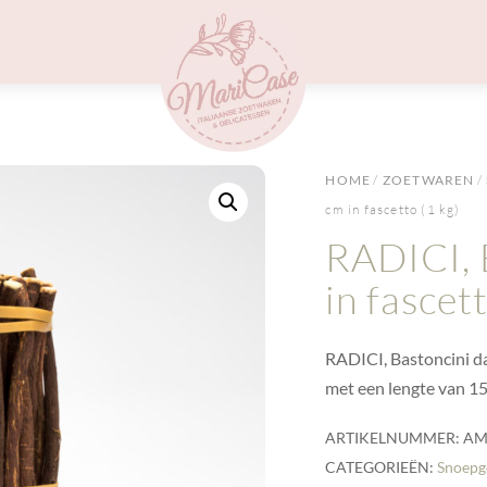
Menu
HOME
/
ZOETWAREN
/
cm in fascetto (1 kg)
RADICI, 
in fascet
RADICI, Bastoncini d
met een lengte van 15
ARTIKELNUMMER:
AM
CATEGORIEËN:
Snoepg