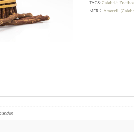
TAGS:
Calabrië
,
Zoetho
MERK:
Amarelli (Calabr
maanden