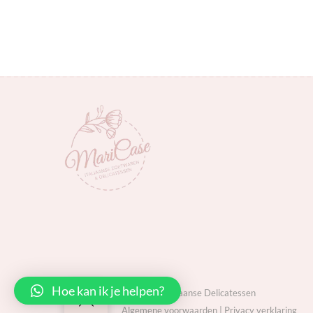
Hoe kan ik je helpen?
MariCase Italiaanse Delicatessen
Back
Algemene voorwaarden
|
Privacy verklaring