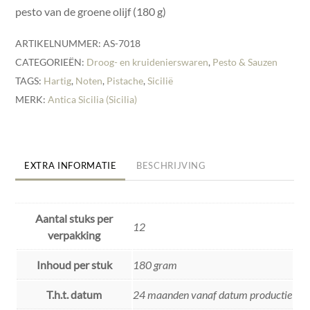
pesto van de groene olijf (180 g)
ARTIKELNUMMER:
AS-7018
CATEGORIEËN:
Droog- en kruidenierswaren
,
Pesto & Sauzen
TAGS:
Hartig
,
Noten
,
Pistache
,
Sicilië
MERK:
Antica Sicilia (Sicilia)
EXTRA INFORMATIE
BESCHRIJVING
Aantal stuks per
12
verpakking
Inhoud per stuk
180 gram
T.h.t. datum
24 maanden vanaf datum productie