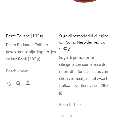
Pesto Eoliano (180 g)
Sugo di pomodorini ciliegino
con Suino Nero dei nebrodi
Pesto Eoliano – Eoliano
(280 g)
pesto met tonijn, kappertjes
Sugo di pomodorini
en knoflook (180 g)
ciliegino con suino nero dei
Beschikbaar
nebrodi – Tomatensaus van
cherrytomaatjes met zwart
Share
Italiaans varkensvlees (280
g)
Bestelartikel
Share