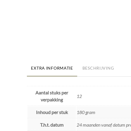
EXTRA INFORMATIE
BESCHRIJVING
Aantal stuks per
12
verpakking
Inhoud per stuk
180 gram
T.h.t. datum
24 maanden vanaf datum pr