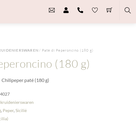
Sea
RUIDENIERSWAREN
/ Patè di Peperoncino (180 g)
Peperoncino (180 g)
 Chilipeper paté (180 g)
-4027
 kruidenierswaren
g
,
Peper
,
Sicilië
cilia)