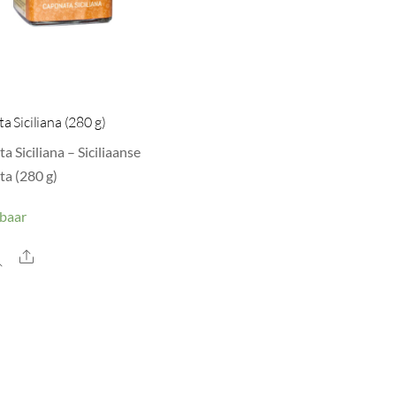
 Siciliana (280 g)
 Siciliana – Siciliaanse
a (280 g)
baar
Share