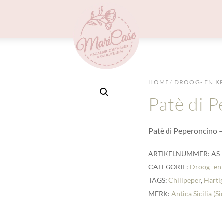
Menu
HOME
/
DROOG- EN K
Patè di 
Patè di Peperoncino –
ARTIKELNUMMER:
AS
CATEGORIE:
Droog- en
TAGS:
Chilipeper
,
Harti
MERK:
Antica Sicilia (Si