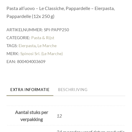
Pasta all’uovo – Le Classiche, Pappardelle – Eierpasta,
Pappardelle (12x 250 g)
ARTIKELNUMMER:
SPI-PAPP250
CATEGORIE:
Pasta & Rijst
TAGS:
Eierpasta
,
Le Marche
MERK:
Spinosi Srl. (Le Marche)
EAN: 800404003609
EXTRA INFORMATIE
BESCHRIJVING
Aantal stuks per
12
verpakking
24 maanden vanaf datum productie