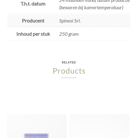
T.h.t. datum
(bewaren bij kamertemperatuur)
Producent
Spinosi Srl.
Inhoud per stuk
250 gram
RELATED
Products