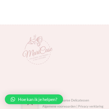
Hoe kan ik je helpen?
MariCase Italiaanse Delicatessen
Back
Algemene voorwaarden
|
Privacy verklaring