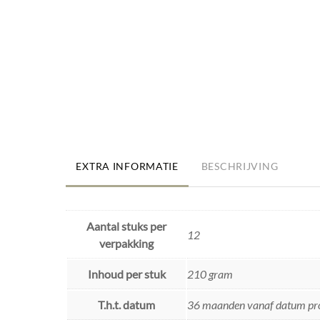
EXTRA INFORMATIE
BESCHRIJVING
Aantal stuks per
12
verpakking
Inhoud per stuk
210 gram
T.h.t. datum
36 maanden vanaf datum pr