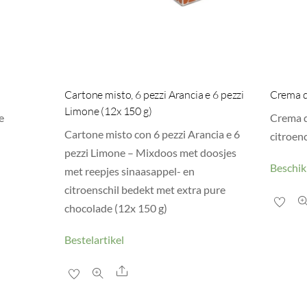
Cartone misto, 6 pezzi Arancia e 6 pezzi
Crema d
Limone (12x 150 g)
e
Crema d
Cartone misto con 6 pezzi Arancia e 6
citroen
pezzi Limone – Mixdoos met doosjes
Beschik
met reepjes sinaasappel- en
citroenschil bedekt met extra pure
chocolade (12x 150 g)
Bestelartikel
Share