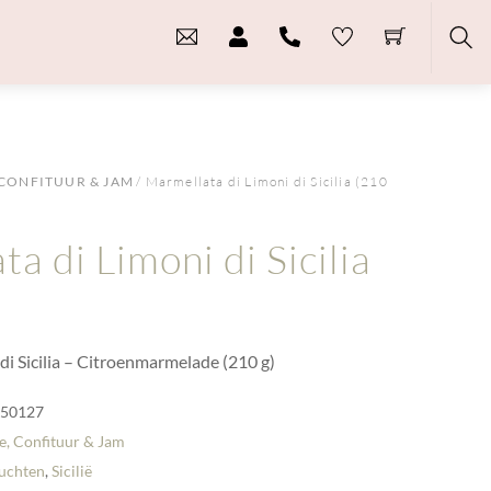
Sea
CONFITUUR & JAM
/ Marmellata di Limoni di Sicilia (210
a di Limoni di Sicilia
di Sicilia – Citroenmarmelade (210 g)
-50127
, Confituur & Jam
ruchten
,
Sicilië