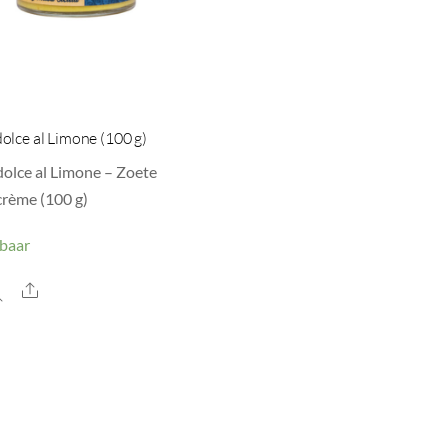
olce al Limone (100 g)
olce al Limone – Zoete
crème (100 g)
baar
Share