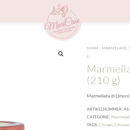
Menu
HOME
/
MARMELADE, 
g)
Marmellat
(210 g)
Marmellata di Limoni 
ARTIKELNUMMER:
AS
CATEGORIE:
Marmelade
TAGS:
Citroen
,
Citrusv