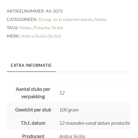
ARTIKELNUMMER:
AS-1073
CATEGORIEËN:
Droog- en kruidenierswaren
,
Noten
TAGS:
Noten
,
Pistache
,
Sicilië
MERK:
Antica Sicilia (Sicilia)
EXTRA INFORMATIE
Aantal stuks per
12
verpakking
Gewicht per stuk
100 gram
T.h.t. datum
12 maanden vanaf datum productie
Producent
Antica Sicilia