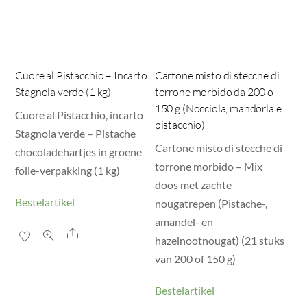
Cuore al Pistacchio – Incarto
Cartone misto di stecche di
Stagnola verde (1 kg)
torrone morbido da 200 o
150 g (Nocciola, mandorla e
Cuore al Pistacchio, incarto
pistacchio)
Stagnola verde – Pistache
Cartone misto di stecche di
chocoladehartjes in groene
torrone morbido – Mix
folie-verpakking (1 kg)
doos met zachte
Bestelartikel
nougatrepen (Pistache-,
amandel- en
Share
hazelnootnougat) (21 stuks
van 200 of 150 g)
Bestelartikel