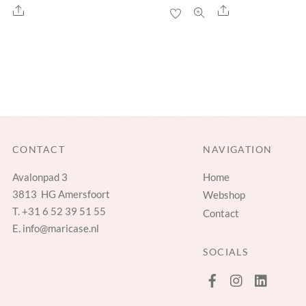
Share
Share
CONTACT
NAVIGATION
Avalonpad 3
Home
3813 HG Amersfoort
Webshop
T.
+31 6 52 39 51 55
Contact
E.
info@maricase.nl
SOCIALS