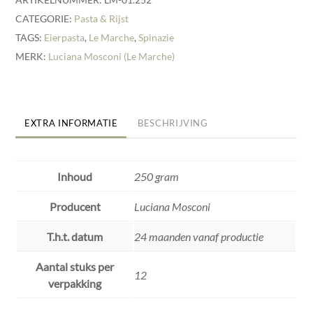
CATEGORIE:
Pasta & Rijst
TAGS:
Eierpasta
,
Le Marche
,
Spinazie
MERK:
Luciana Mosconi (Le Marche)
EXTRA INFORMATIE
BESCHRIJVING
Inhoud
250 gram
Producent
Luciana Mosconi
T.h.t. datum
24 maanden vanaf productie
Aantal stuks per
12
verpakking