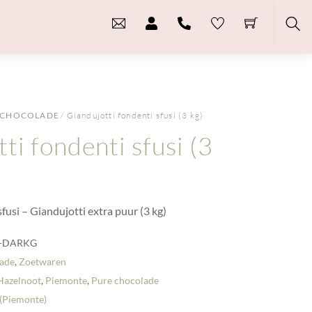
Sea
CHOCOLADE
/ Giandujotti fondenti sfusi (3 kg)
ti fondenti sfusi (3
fusi – Giandujotti extra puur (3 kg)
-DARKG
ade
,
Zoetwaren
Hazelnoot
,
Piemonte
,
Pure chocolade
(Piemonte)