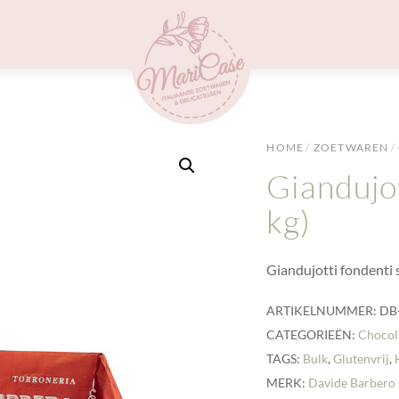
Menu
HOME
/
ZOETWAREN
/
Giandujot
kg)
Giandujotti fondenti s
ARTIKELNUMMER:
DB
CATEGORIEËN:
Chocol
TAGS:
Bulk
,
Glutenvrij
,
MERK:
Davide Barbero 