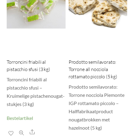
Torroncini friabili al
Prodotto semilavorato:
pistacchio sfusi (3 kg)
Torrone all nocciola
rottamato piccolo (5 kg)
Torroncini friabili al
Prodotto semilavorato:
pistacchio sfusi –
Torrone nocciola Piemonte
Kruimelige pistachenougat-
IGP rottamato piccolo –
stukjes (3 kg)
Halffabrikaatproduct
Bestelartikel
nougatbrokken met
hazelnoot (5 kg)
Share