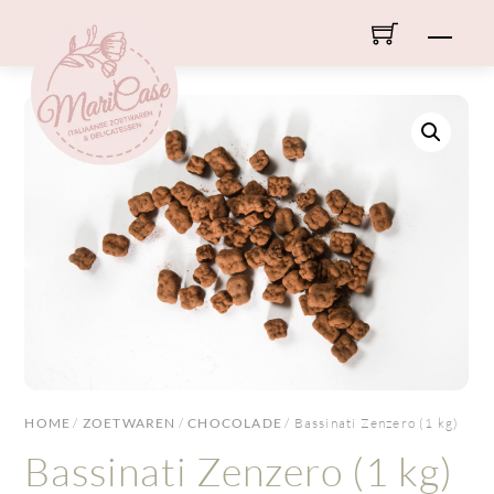
Skip
Men
to
content
HOME
/
ZOETWAREN
/
CHOCOLADE
/ Bassinati Zenzero (1 kg)
Bassinati Zenzero (1 kg)