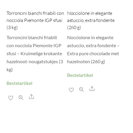
Torroncini bianchi friabili con
Nocciolone in elegante
nocciola Piemonte IGP sfusi
astuccio, extra fondente
(3 kg)
(260 g)
Torroncini bianchi friabili
Nocciolone in elegante
con nocciola Piemonte IGP
astuccio, extra fondente –
sfusi – Kruimelige krokante
Extra pure chocolade met
hazelnoot-nougatstukjes (3
hazelnoten (260 g)
kg)
Bestelartikel
Bestelartikel
Share
Share