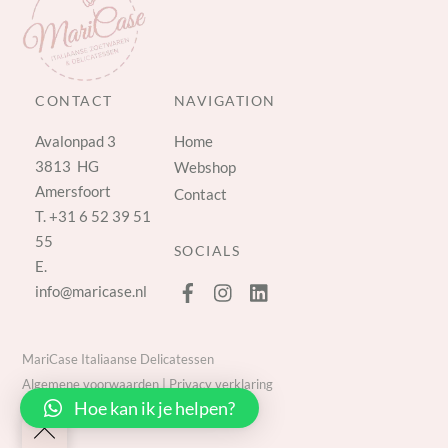
CONTACT
NAVIGATION
Avalonpad 3
Home
3813 HG
Webshop
Amersfoort
Contact
T.
+31 6 52 39 51
55
SOCIALS
E.
info@maricase.nl
MariCase Italiaanse Delicatessen
Algemene voorwaarden
|
Privacy verklaring
Hoe kan ik je helpen?
Back