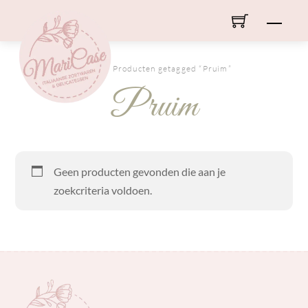
Skip
Men
to
content
HOME
/ Producten getagged “Pruim”
Pruim
Geen producten gevonden die aan je
zoekcriteria voldoen.