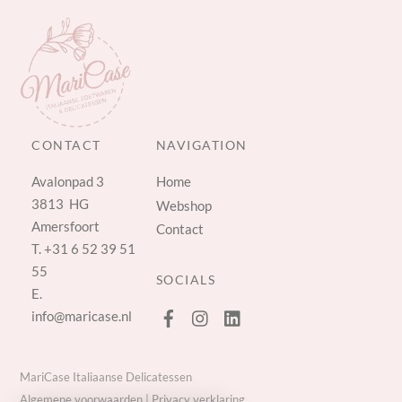
CONTACT
NAVIGATION
Avalonpad 3
Home
3813 HG
Webshop
Amersfoort
Contact
T.
+31 6 52 39 51
55
SOCIALS
E.
info@maricase.nl
MariCase Italiaanse Delicatessen
Algemene voorwaarden
|
Privacy verklaring