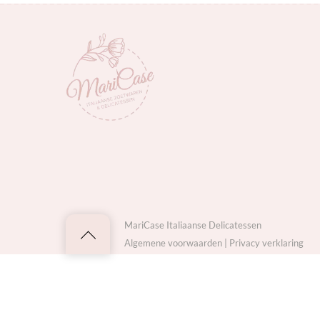
MariCase Italiaanse Delicatessen
Back
Algemene voorwaarden
|
Privacy verklaring
to
top