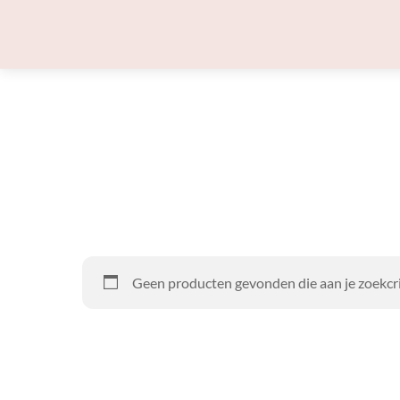
Skip
to
content
Geen producten gevonden die aan je zoekcri