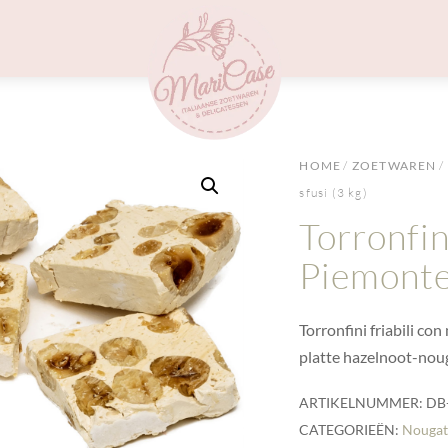
Menu
HOME
/
ZOETWAREN
/
sfusi (3 kg)
Torronfin
Piemonte 
Torronfini friabili co
platte hazelnoot-noug
ARTIKELNUMMER:
DB
CATEGORIEËN:
Nouga