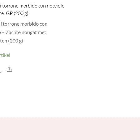
di torrone morbido con nocciole
e IGP (200 g)
di torrone morbido con
e – Zachte nougat met
ten (200 g)
tikel
Share