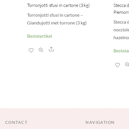
Torronjotti sfusi in cartone (3 kg)
Stecca 
Piemont
Torronjotti sfusi in cartone –
Stecca 
Giandujotti met torrone (3 kg)
nocciol
Bestelartikel
hazelno
Share
Bestelar
CONTACT
NAVIGATION