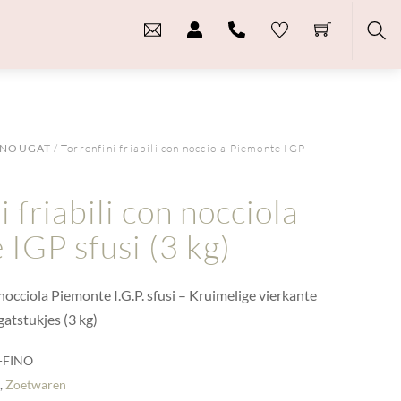
Sea
NOUGAT
/ Torronfini friabili con nocciola Piemonte IGP
i friabili con nocciola
IGP sfusi (3 kg)
n nocciola Piemonte I.G.P. sfusi – Kruimelige vierkante
atstukjes (3 kg)
-FINO
t
,
Zoetwaren