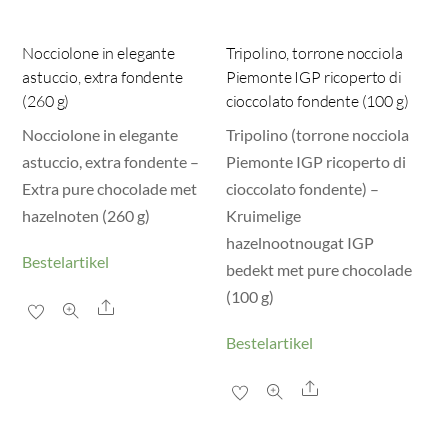
Nocciolone in elegante
Tripolino, torrone nocciola
astuccio, extra fondente
Piemonte IGP ricoperto di
(260 g)
cioccolato fondente (100 g)
Nocciolone in elegante
Tripolino (torrone nocciola
astuccio, extra fondente –
Piemonte IGP ricoperto di
Extra pure chocolade met
cioccolato fondente) –
hazelnoten (260 g)
Kruimelige
hazelnootnougat IGP
Bestelartikel
bedekt met pure chocolade
(100 g)
Share
Bestelartikel
Share