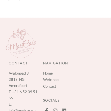
CONTACT
NAVIGATION
Avalonpad 3
Home
3813 HG
Webshop
Amersfoort
Contact
T.
+31 6 52 39 51
55
SOCIALS
E.
info@maricase.nl