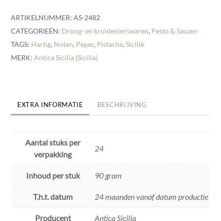
ARTIKELNUMMER:
AS-2482
CATEGORIEËN:
Droog- en kruidenierswaren
,
Pesto & Sauzen
TAGS:
Hartig
,
Noten
,
Peper
,
Pistache
,
Sicilië
MERK:
Antica Sicilia (Sicilia)
EXTRA INFORMATIE
BESCHRIJVING
Aantal stuks per
24
verpakking
Inhoud per stuk
90 gram
T.h.t. datum
24 maanden vanaf datum productie
Producent
Antica Sicilia