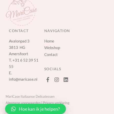
CONTACT
NAVIGATION
Avalonpad 3
Home
3813 HG
Webshop
Amersfoort
Contact
T.
+31 6 52 39 51
55
SOCIALS
E.
info@maricase.nl
MariCase Italiaanse Delicatessen
Algemene voorwaarden
|
Privacy verklaring
Hoe kan ik je helpen?