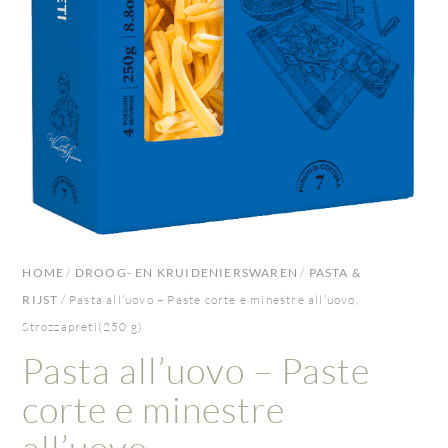
HOME
/
DROOG- EN KRUIDENIERSWAREN
/
PASTA &
RIJST
/ Pasta all’uovo – Paste corte e minestre all’uovo,
Strozzapreti(250 g)
Pasta all’uovo – Paste
corte e minestre