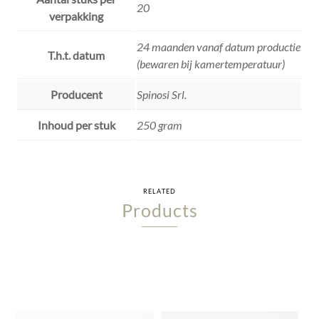
20
verpakking
24 maanden vanaf datum productie
T.h.t. datum
(bewaren bij kamertemperatuur)
Producent
Spinosi Srl.
Inhoud per stuk
250 gram
RELATED
Products