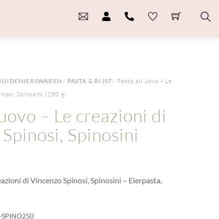
Sea
RUIDENIERSWAREN
/
PASTA & RIJST
/ Pasta all’uovo – Le
inosi, Spinosini (250 g)
’uovo – Le creazioni di
Spinosi, Spinosini
eazioni di Vincenzo Spinosi, Spinosini – Eierpasta,
I-SPINO250