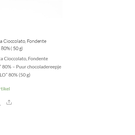
ta Cioccolato, Fondente
” 80% ( 50 g)
ta Cioccolato, Fondente
o” 80% – Puur chocoladereepje
O” 80% (50 g)
tikel
Share