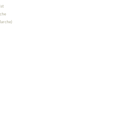
jst
che
 Marche)