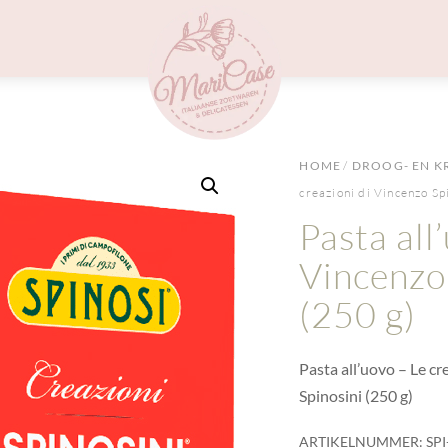
Menu
HOME
/
DROOG- EN K
creazioni di Vincenzo Sp
Pasta all
Vincenzo 
(250 g)
Pasta all’uovo – Le cr
Spinosini (250 g)
ARTIKELNUMMER:
SP