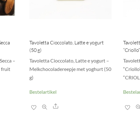
Secca
Tavoletta Cioccolato, Latte e yogurt
Tavolet
(50 g)
“Criollo
Secca –
Tavoletta Cioccolato, Latte e yogurt –
Tavolet
fruit
Melkchocoladereepje met yoghurt (50
“Crioll
g)
“CRIOLL
Bestelartikel
Bestelar
Share