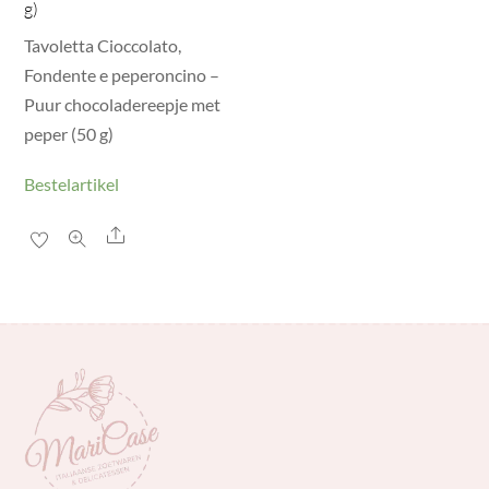
g)
Tavoletta Cioccolato,
Fondente e peperoncino –
Puur chocoladereepje met
peper (50 g)
Bestelartikel
Share