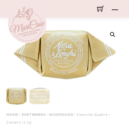
Skip
Men
to
content
HOME
/
ZOETWAREN
/
SNOEPGOED
/ Classiche Quadre –
Zenzero (1 kg)