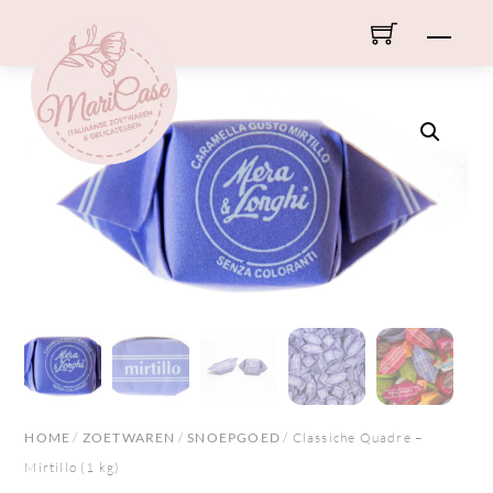
Skip
Men
to
content
HOME
/
ZOETWAREN
/
SNOEPGOED
/ Classiche Quadre –
Mirtillo (1 kg)