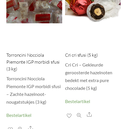
Torroncini Nocciola
Cri cri sfusi (5 kg)
Piemonte IGP morbidi sfusi
Cri Cri – Gekleurde
(3 kg)
geroosterde hazelnoten
Torroncini Nocciola
bedekt met extra pure
Piemonte IGP morbidi sfusi
chocolade (5 kg)
– Zachte hazelnoot-
Bestelartikel
nougatstukjes (3 kg)
Share
Bestelartikel
Share