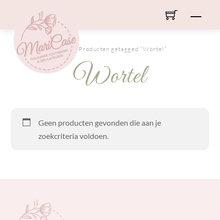
Skip
Men
to
content
HOME
/ Producten getagged “Wortel”
Wortel
Geen producten gevonden die aan je
zoekcriteria voldoen.