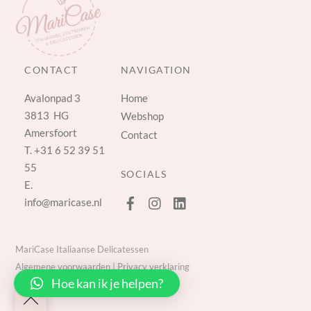
CONTACT
NAVIGATION
Avalonpad 3
Home
3813 HG
Webshop
Amersfoort
Contact
T.
+31 6 52 39 51
55
SOCIALS
E.
info@maricase.nl
MariCase Italiaanse Delicatessen
Algemene voorwaarden
|
Privacy verklaring
Hoe kan ik je helpen?
Back