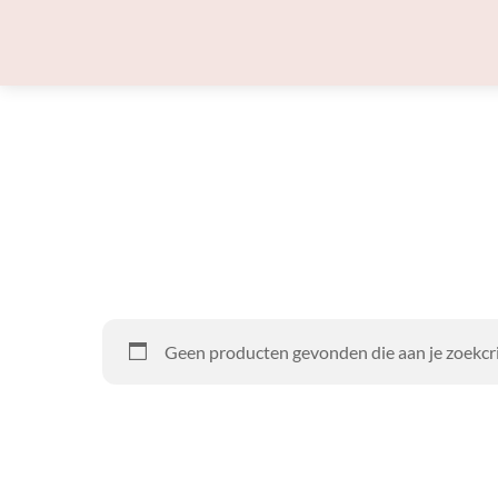
Skip
to
content
Geen producten gevonden die aan je zoekcri