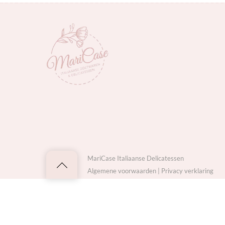
MariCase Italiaanse Delicatessen
Back
Algemene voorwaarden
|
Privacy verklaring
to
top