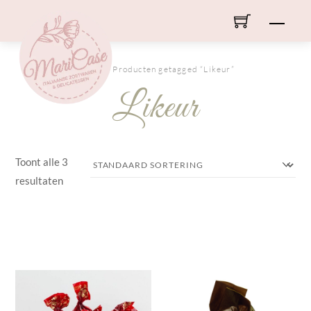
Skip
Men
to
content
HOME
/ Producten getagged “Likeur”
Likeur
Toont alle 3
resultaten