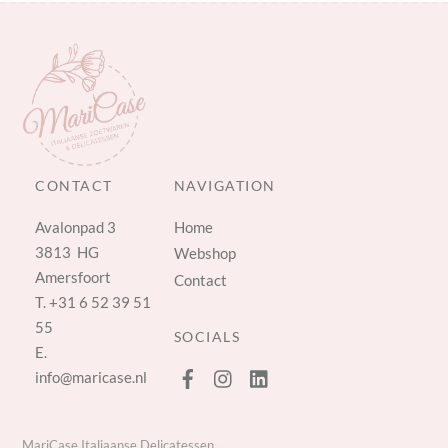
CONTACT
NAVIGATION
Avalonpad 3
Home
3813 HG
Webshop
Amersfoort
Contact
T.
+31 6 52 39 51
55
SOCIALS
E.
info@maricase.nl
MariCase Italiaanse Delicatessen