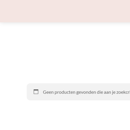
Skip
to
content
Geen producten gevonden die aan je zoekcri