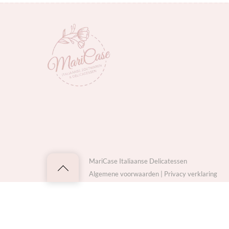
MariCase Italiaanse Delicatessen
Back
Algemene voorwaarden
|
Privacy verklaring
to
top