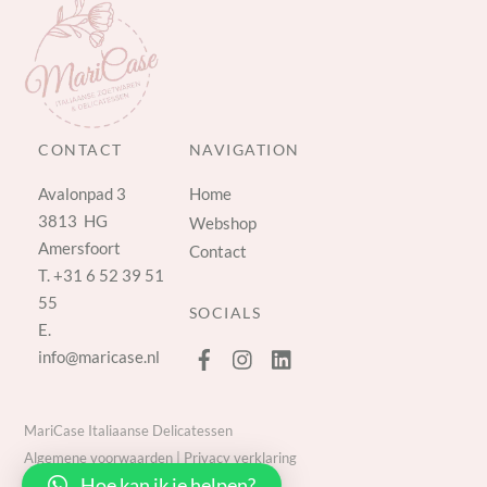
CONTACT
NAVIGATION
Avalonpad 3
Home
3813 HG
Webshop
Amersfoort
Contact
T.
+31 6 52 39 51
55
SOCIALS
E.
info@maricase.nl
MariCase Italiaanse Delicatessen
Algemene voorwaarden
|
Privacy verklaring
Hoe kan ik je helpen?