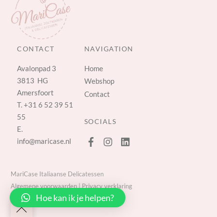
CONTACT
NAVIGATION
Avalonpad 3
Home
3813 HG
Webshop
Amersfoort
Contact
T.
+31 6 52 39 51
55
SOCIALS
E.
info@maricase.nl
MariCase Italiaanse Delicatessen
Algemene voorwaarden
|
Privacy verklaring
Hoe kan ik je helpen?
Back