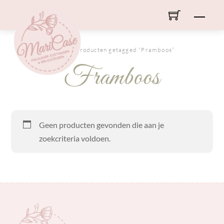
Skip
Men
to
content
HOME
/ Producten getagged “Framboos”
Framboos
Geen producten gevonden die aan je
zoekcriteria voldoen.