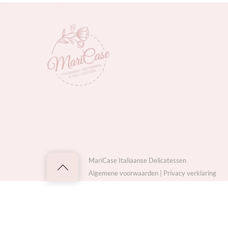
MariCase Italiaanse Delicatessen
Back
Algemene voorwaarden
|
Privacy verklaring
to
top