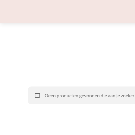
Skip
to
content
Geen producten gevonden die aan je zoekcri