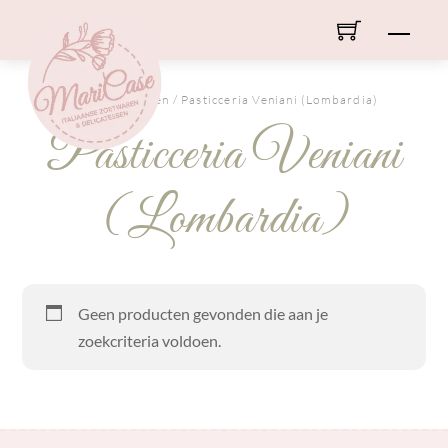
Skip
Men
to
content
HOME
/ Merken / Pasticceria Veniani (Lombardia)
Pasticceria Veniani
(Lombardia)
Geen producten gevonden die aan je
zoekcriteria voldoen.