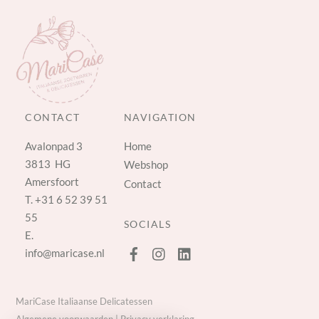
CONTACT
NAVIGATION
Avalonpad 3
Home
3813 HG
Webshop
Amersfoort
Contact
T.
+31 6 52 39 51
55
SOCIALS
E.
info@maricase.nl
MariCase Italiaanse Delicatessen
Algemene voorwaarden
|
Privacy verklaring