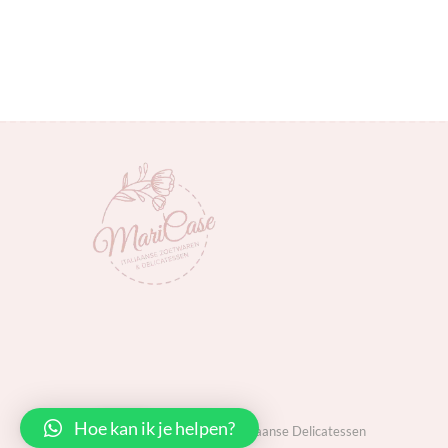
Hoe kan ik je helpen?
MariCase Italiaanse Delicatessen
Back