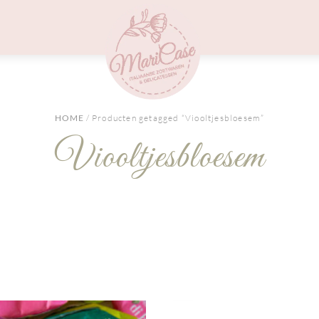
Menu
HOME
/ Producten getagged “Viooltjesbloesem”
Viooltjesbloesem