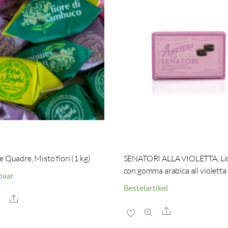
e Quadre, Misto fiori (1 kg)
SENATORI ALLA VIOLETTA, Liq
con gomma arabica all violetta
baar
Bestelartikel
Share
Share