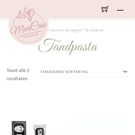
Skip
Men
to
content
HOME
/ Producten getagged “Tandpasta”
Tandpasta
Toont alle 2
resultaten