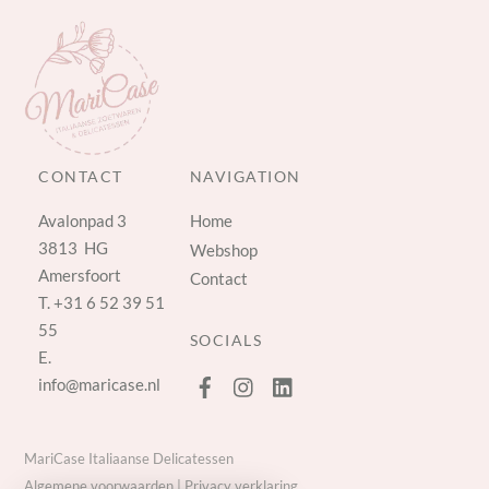
CONTACT
NAVIGATION
Avalonpad 3
Home
3813 HG
Webshop
Amersfoort
Contact
T.
+31 6 52 39 51
55
SOCIALS
E.
info@maricase.nl
MariCase Italiaanse Delicatessen
Algemene voorwaarden
|
Privacy verklaring