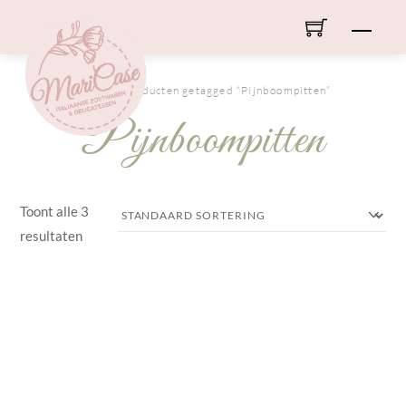
Skip
Men
to
content
HOME
/ Producten getagged “Pijnboompitten”
Pijnboompitten
Toont alle 3
resultaten