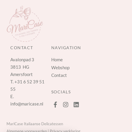
CONTACT
NAVIGATION
Avalonpad 3
Home
3813 HG
Webshop
Amersfoort
Contact
T.
+31 6 52 39 51
55
SOCIALS
E.
info@maricase.nl
MariCase Italiaanse Delicatessen
Algemene voorwaarden
|
Privacy verklaring