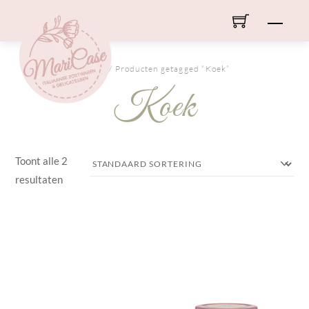
Skip
Men
to
content
HOME
/ Producten getagged “Koek”
Koek
Toont alle 2
resultaten