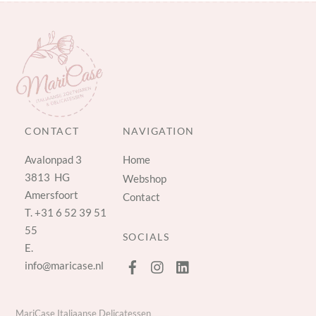
CONTACT
NAVIGATION
Avalonpad 3
Home
3813 HG
Webshop
Amersfoort
Contact
T.
+31 6 52 39 51
55
SOCIALS
E.
info@maricase.nl
MariCase Italiaanse Delicatessen