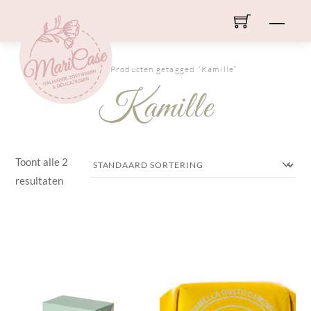
Skip
Men
to
content
HOME
/ Producten getagged “Kamille”
Kamille
Toont alle 2
resultaten