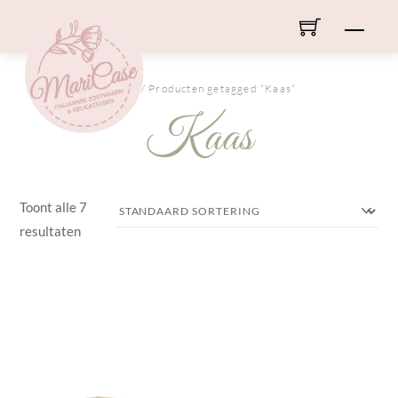
Skip
Men
to
content
HOME
/ Producten getagged “Kaas”
Kaas
Toont alle 7
resultaten