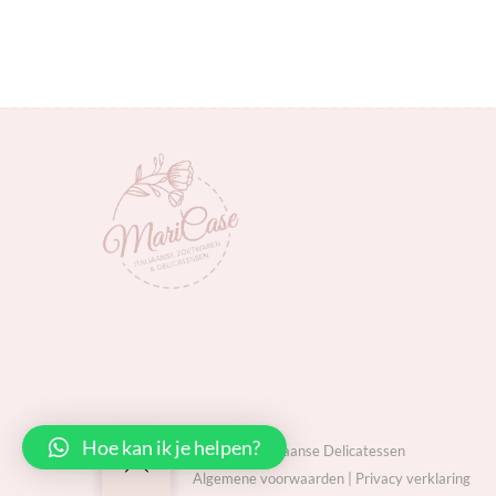
Hoe kan ik je helpen?
MariCase Italiaanse Delicatessen
Back
Algemene voorwaarden
|
Privacy verklaring