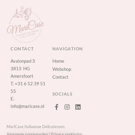
CONTACT
NAVIGATION
Avalonpad 3
Home
3813 HG
Webshop
Amersfoort
Contact
T.
+31 6 52 39 51
55
SOCIALS
E.
info@maricase.nl
MariCase Italiaanse Delicatessen
Algemene voorwaarden
|
Privacy verklaring