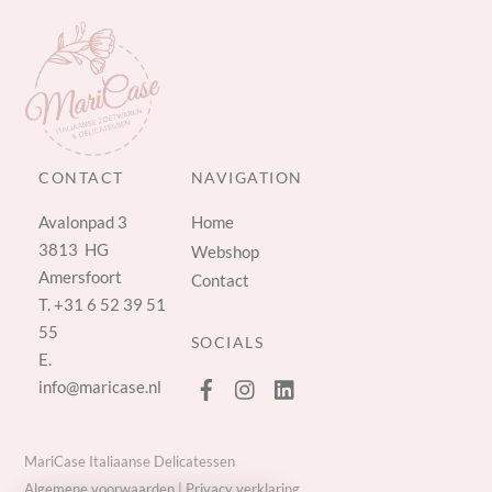
CONTACT
NAVIGATION
Avalonpad 3
Home
3813 HG
Webshop
Amersfoort
Contact
T.
+31 6 52 39 51
55
SOCIALS
E.
info@maricase.nl
MariCase Italiaanse Delicatessen
Algemene voorwaarden
|
Privacy verklaring