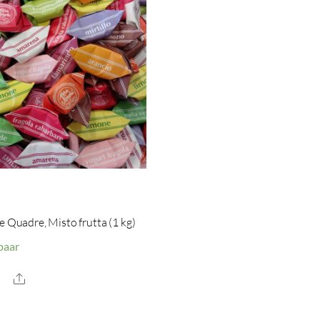
e Quadre, Misto frutta (1 kg)
baar
Share