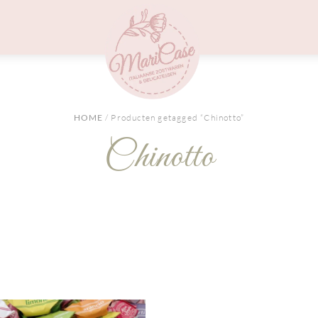
Menu
HOME
/ Producten getagged “Chinotto”
Chinotto