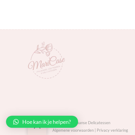
Hoe kan ik je helpen?
MariCase Italiaanse Delicatessen
Back
Algemene voorwaarden
|
Privacy verklaring