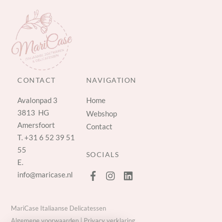
CONTACT
NAVIGATION
Avalonpad 3
Home
3813 HG
Webshop
Amersfoort
Contact
T.
+31 6 52 39 51
55
SOCIALS
E.
info@maricase.nl
MariCase Italiaanse Delicatessen
Algemene voorwaarden
|
Privacy verklaring