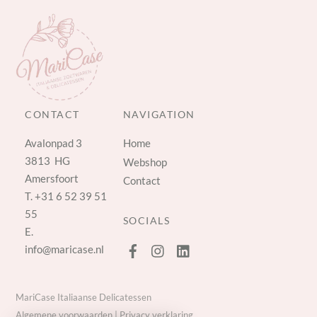
CONTACT
NAVIGATION
Avalonpad 3
Home
3813 HG
Webshop
Amersfoort
Contact
T.
+31 6 52 39 51
55
SOCIALS
E.
info@maricase.nl
MariCase Italiaanse Delicatessen
Algemene voorwaarden
|
Privacy verklaring