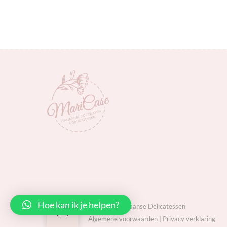
Hoe kan ik je helpen?
MariCase Italiaanse Delicatessen
Back
Algemene voorwaarden
|
Privacy verklaring