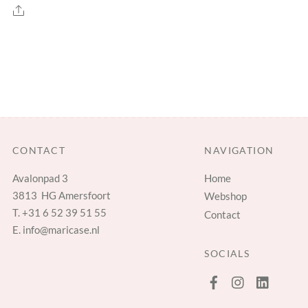
Share
CONTACT
NAVIGATION
Avalonpad 3
Home
3813 HG Amersfoort
Webshop
T.
+31 6 52 39 51 55
Contact
E.
info@maricase.nl
SOCIALS