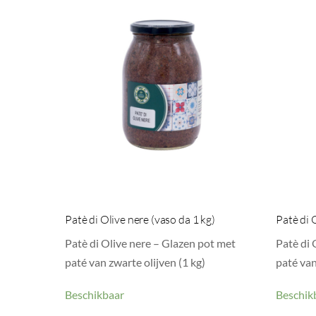
Patè di Olive nere (vaso da 1 kg)
Patè di 
Patè di Olive nere – Glazen pot met
Patè di 
paté van zwarte olijven (1 kg)
paté van
Beschikbaar
Beschik