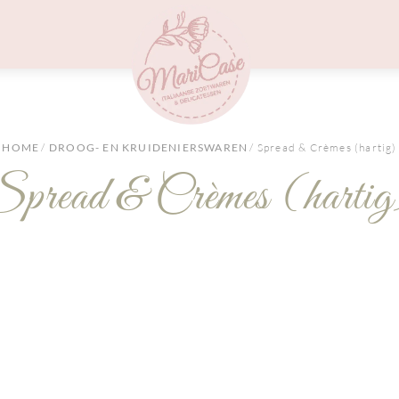
Menu
HOME
/
DROOG- EN KRUIDENIERSWAREN
/ Spread & Crèmes (hartig)
pread & Crèmes (harti