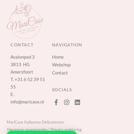
CONTACT
NAVIGATION
Avalonpad 3
Home
3813 HG
Webshop
Amersfoort
Contact
T.
+31 6 52 39 51
55
SOCIALS
E.
info@maricase.nl
MariCase Italiaanse Delicatessen
Algemene voorwaarden
|
Privacy verklaring