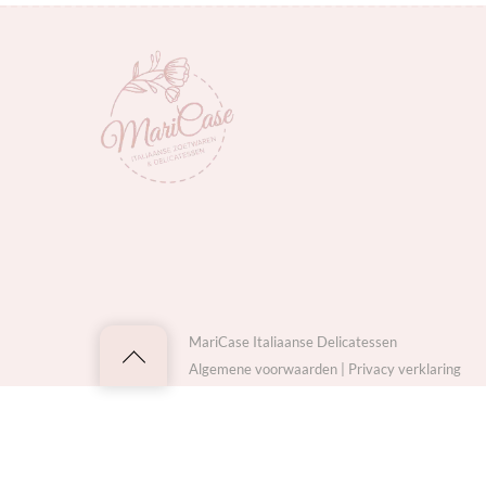
MariCase Italiaanse Delicatessen
Back
Algemene voorwaarden
|
Privacy verklaring
to
top