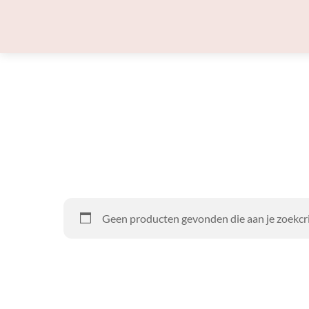
Skip
to
content
Geen producten gevonden die aan je zoekcri